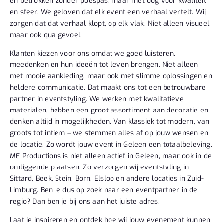
en betrokken zonder poespas, maar met oog voor kwaliteit
en sfeer. We geloven dat elk event een verhaal vertelt. Wij
zorgen dat dat verhaal klopt, op elk vlak. Niet alleen visueel,
maar ook qua gevoel.
Klanten kiezen voor ons omdat we goed luisteren,
meedenken en hun ideeën tot leven brengen. Niet alleen
met mooie aankleding, maar ook met slimme oplossingen en
heldere communicatie. Dat maakt ons tot een betrouwbare
partner in eventstyling. We werken met kwalitatieve
materialen, hebben een groot assortiment aan decoratie en
denken altijd in mogelijkheden. Van klassiek tot modern, van
groots tot intiem – we stemmen alles af op jouw wensen en
de locatie. Zo wordt jouw event in Geleen een totaalbeleving.
ME Productions is niet alleen actief in Geleen, maar ook in de
omliggende plaatsen. Zo verzorgen wij eventstyling in
Sittard, Beek, Stein, Born, Elsloo en andere locaties in Zuid-
Limburg. Ben je dus op zoek naar een eventpartner in de
regio? Dan ben je bij ons aan het juiste adres.
Laat je inspireren en ontdek hoe wij jouw evenement kunnen