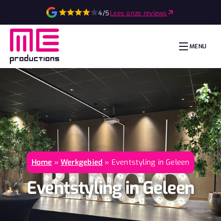
4/5
Lees onze reviews
MENU
Home
»
Werkgebied
»
Eventstyling in Geleen
Eventstyling in Geleen